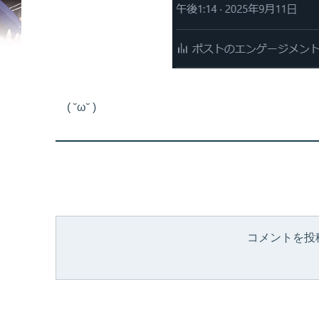
( ˘ω˘ )
コメントを投