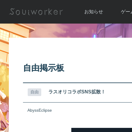
お知らせ
ゲー
お知らせ一覧
ソウル
ニュース
イベント
世界
アップデート
キャラ
自由掲示板
運営通信
メンテナンス
ム
アップ
ラスオリコラボSNS拡散！
自由
AbyssEclipse