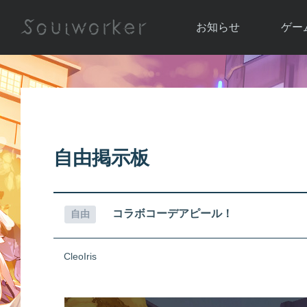
お知らせ
ゲー
お知らせ一覧
ソウル
ニュース
イベント
世界
アップデート
キャラ
自由掲示板
運営通信
メンテナンス
ム
アップ
コラボコーデアピール！
自由
CleoIris