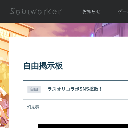
お知らせ
ゲー
お知らせ一覧
ソウル
ニュース
イベント
世界
アップデート
キャラ
自由掲示板
運営通信
メンテナンス
ム
アップ
ラスオリコラボSNS拡散！
自由
幻見奏