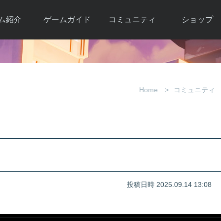
ム紹介
ゲームガイド
コミュニティ
ショップ
ワーカー
ガイド総合もく
自由掲示板
Y.Pの購入
とは
じ
取引掲示板
Y.P購入ガイド
観紹介
ゲームの始め方
画像掲示板
アイテムカタ
Home
コミュニティ
クター紹
初心者ガイド
壁紙・アイコン
グ
アイテムモール利
介
ルールとマナー
ファンサイトキ
方法
ービー
あんしんガイド
ット
クーポンコー
デート履
歴
投稿日時 2025.09.14 13:08