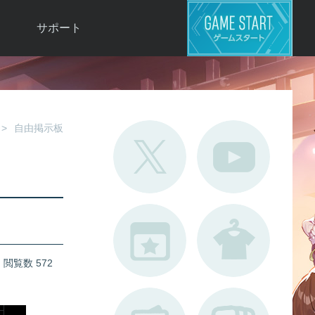
サポート
よくある質問
お問い合わせ
ロ
不具合対応状況
自由掲示板
利用規約
用
運営ポリシー
ド
閲覧数 572