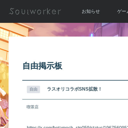
お知らせ
ゲー
お知らせ一覧
ソウル
ニュース
イベント
世界
アップデート
キャラ
自由掲示板
運営通信
メンテナンス
ム
アップ
ラスオリコラボSNS拡散！
自由
喫茶店
https://x.com/botamoch_stn059/status/19675609