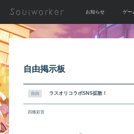
お知らせ
ゲー
お知らせ一覧
ソウル
ニュース
イベント
世界
アップデート
キャラ
自由掲示板
運営通信
メンテナンス
ム
アップ
ラスオリコラボSNS拡散！
自由
四條彩音