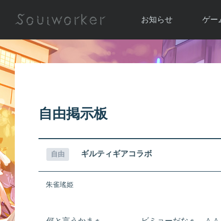
お知らせ
ゲー
お知らせ一覧
ソウル
ニュース
イベント
世界
アップデート
キャラ
自由掲示板
運営通信
メンテナンス
ム
アップ
ギルティギアコラボ
自由
朱雀瑤姫
何と言うかまぁ……………ビミョーだなぁ。＾＾