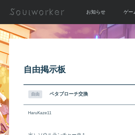
お知らせ
ゲー
お知らせ一覧
ソウル
ニュース
イベント
世界
アップデート
キャラ
自由掲示板
運営通信
メンテナンス
ム
アップ
ペタブローチ交換
自由
HaruKaze11
出）ソウルランチャー＠１