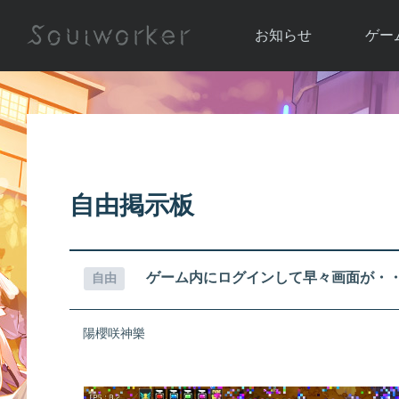
お知らせ
ゲー
お知らせ一覧
ソウル
ニュース
イベント
世界
アップデート
キャラ
自由掲示板
運営通信
メンテナンス
ム
アップ
ゲーム内にログインして早々画面が・
自由
陽櫻咲神樂