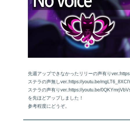
先週アップできなかったリリーの声有りver.:https://yo
ステラの声無しver.:https://youtu.be/mgLT6_8XCI
ステラの声有りver.:https://youtu.be/0QKYmrjVbV
を先ほどアップしました！
参考程度にどうぞ。