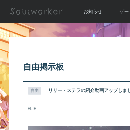
お知らせ
ゲー
お知らせ一覧
ソウル
ニュース
イベント
世界
アップデート
キャラ
自由掲示板
運営通信
メンテナンス
ム
アップ
リリー・ステラの紹介動画アップしま
自由
ELIE