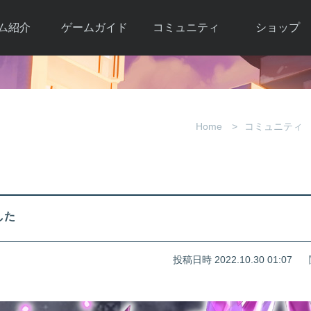
ム紹介
ゲームガイド
コミュニティ
ショップ
ワーカー
ガイド総合もく
自由掲示板
Y.Pの購入
とは
じ
取引掲示板
Y.P購入ガイド
観紹介
ゲームの始め方
画像掲示板
アイテムカタ
Home
コミュニティ
クター紹
初心者ガイド
壁紙・アイコン
グ
アイテムモール利
介
ルールとマナー
ファンサイトキ
方法
ービー
あんしんガイド
ット
クーポンコー
デート履
した
歴
投稿日時 2022.10.30 01:07