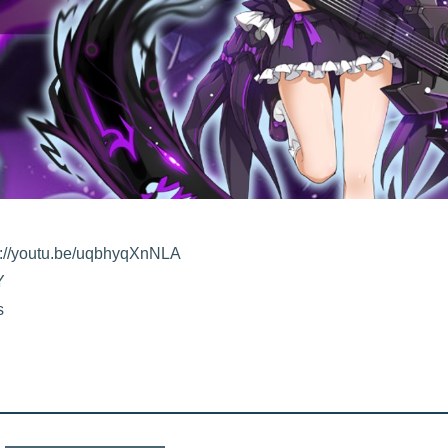
utu.be/uqbhyqXnNLA
Y
s