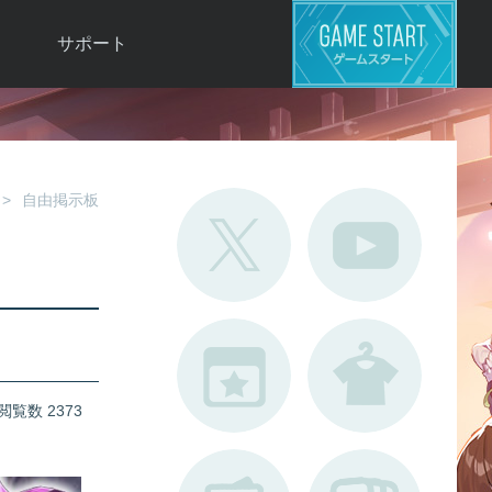
サポート
よくある質問
お問い合わせ
ロ
不具合対応状況
自由掲示板
利用規約
用
運営ポリシー
ド
閲覧数 2373