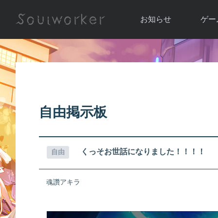
お知らせ
ゲー
お知らせ一覧
ソウル
ニュース
イベント
世界
アップデート
キャラ
自由掲示板
運営通信
メンテナンス
ム
アップ
くっそお世話になりました！！！！
自由
魂讚アキラ