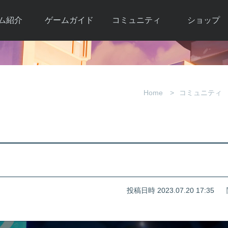
ム紹介
ゲームガイド
コミュニティ
ショップ
ワーカー
ガイド総合もく
自由掲示板
Y.Pの購入
とは
じ
取引掲示板
Y.P購入ガイド
観紹介
ゲームの始め方
画像掲示板
アイテムカタ
Home
コミュニティ
クター紹
初心者ガイド
壁紙・アイコン
グ
アイテムモール利
介
ルールとマナー
ファンサイトキ
方法
ービー
あんしんガイド
ット
クーポンコー
デート履
歴
投稿日時 2023.07.20 17:35