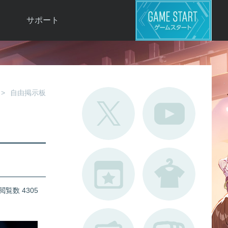
サポート
よくある質問
お問い合わせ
ロ
不具合対応状況
自由掲示板
利用規約
用
運営ポリシー
ド
閲覧数 4305