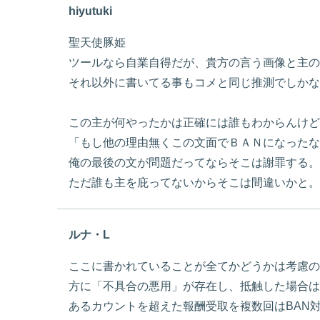
hiyutuki
聖天使豚姫
ツールなら自業自得だが、貴方の言う画像と主の
それ以外に書いてる事もコメと同じ推測でしかな
この主が何やったかは正確には誰もわからんけど
「もし他の理由無くこの文面でＢＡＮになったな
俺の最後の文が問題だってならそこは謝罪する。
ただ誰も主を庇ってないからそこは間違いかと。
ルナ・L
ここに書かれていることが全てかどうかは考慮の
方に「不具合の悪用」が存在し、抵触した場合は
あるカウントを超えた報酬受取を複数回はBAN