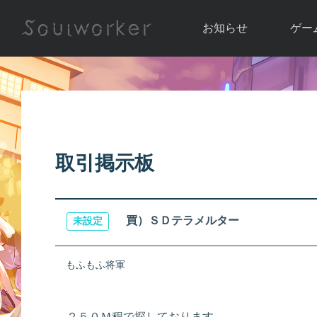
お知らせ
ゲー
お知らせ一覧
ソウル
ニュース
イベント
世界
アップデート
キャラ
取引掲示板
運営通信
メンテナンス
ム
アップ
買）ＳＤテラメルター
未設定
もふもふ将軍
２５０Ｍ程で探しております。