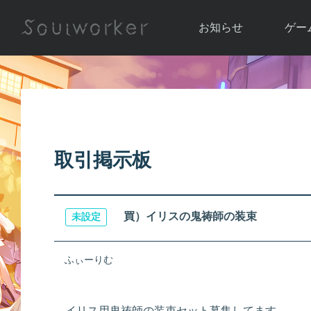
お知らせ
ゲー
お知らせ一覧
ソウル
ニュース
イベント
世界
アップデート
キャラ
取引掲示板
運営通信
メンテナンス
ム
アップ
買）イリスの鬼祷師の装束
未設定
ふぃーりむ
イリス用鬼祷師の装束セット募集してます。