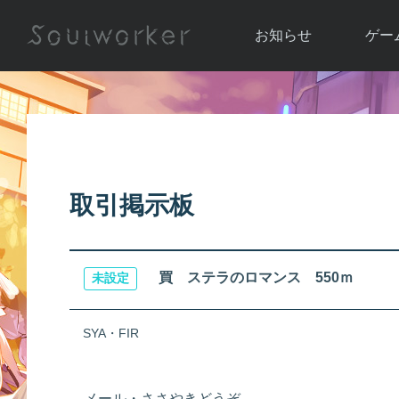
お知らせ
ゲー
お知らせ一覧
ソウル
ニュース
イベント
世界
アップデート
キャラ
取引掲示板
運営通信
メンテナンス
ム
アップ
買 ステラのロマンス 550ｍ
未設定
SYA・FIR
メール・ささやきどうぞ