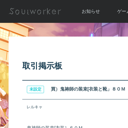
お知らせ
ゲー
お知らせ一覧
ソウル
ニュース
イベント
世界
アップデート
キャラ
取引掲示板
運営通信
メンテナンス
ム
アップ
買）鬼祷師の装束[衣装と靴」８０Ｍ
未設定
レルキャ
鬼祷師の装束[衣装］６０Ｍ