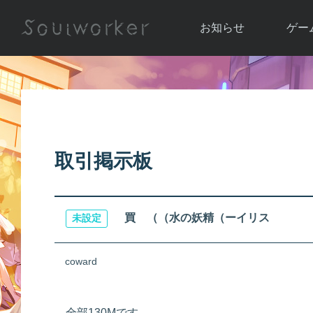
お知らせ
ゲー
お知らせ一覧
ソウル
ニュース
イベント
世界
アップデート
キャラ
取引掲示板
運営通信
メンテナンス
ム
アップ
買 （（水の妖精（ーイリス
未設定
coward
全部130Mです、