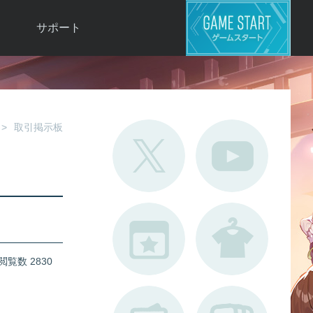
サポート
よくある質問
お問い合わせ
ロ
不具合対応状況
取引掲示板
利用規約
用
運営ポリシー
ド
閲覧数 2830