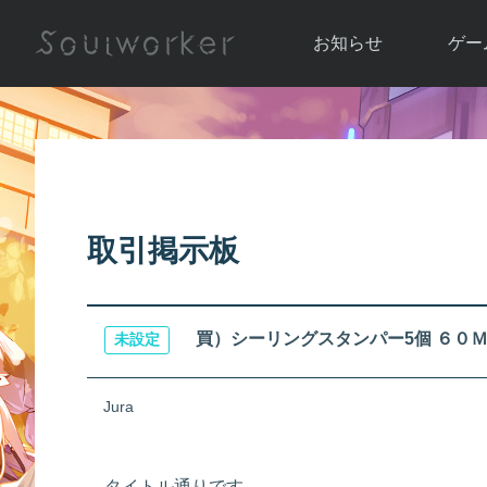
お知らせ
ゲー
お知らせ一覧
ソウル
ニュース
イベント
世界
アップデート
キャラ
取引掲示板
運営通信
メンテナンス
ム
アップ
買）シーリングスタンパー5個 ６０
未設定
Jura
タイトル通りです