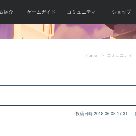
ム紹介
ゲームガイド
コミュニティ
ショップ
ワーカー
ガイド総合もく
自由掲示板
Y.Pの購入
とは
じ
取引掲示板
Y.P購入ガイド
観紹介
ゲームの始め方
画像掲示板
アイテムカタ
Home
コミュニティ
クター紹
初心者ガイド
壁紙・アイコン
グ
アイテムモール利
介
ルールとマナー
ファンサイトキ
方法
ービー
あんしんガイド
ット
クーポンコー
デート履
Ｍ
歴
投稿日時 2018.06.08 17:31