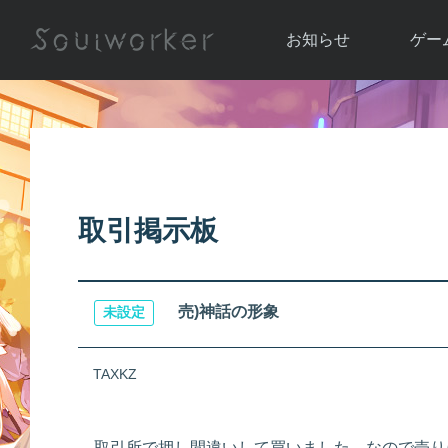
お知らせ
ゲー
お知らせ一覧
ソウル
ニュース
イベント
世界
アップデート
キャラ
取引掲示板
運営通信
メンテナンス
ム
アップ
売)神話の形象
未設定
TAXKZ
取引所で押し間違いして買いました、なので売り