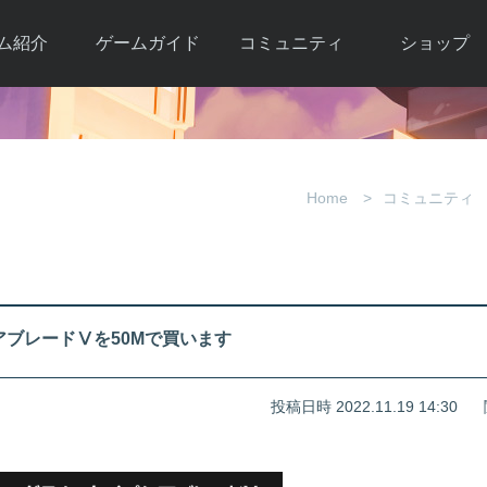
ム紹介
ゲームガイド
コミュニティ
ショップ
ワーカー
ガイド総合もく
自由掲示板
Y.Pの購入
とは
じ
取引掲示板
Y.P購入ガイド
観紹介
ゲームの始め方
画像掲示板
アイテムカタ
Home
コミュニティ
クター紹
初心者ガイド
壁紙・アイコン
グ
アイテムモール利
介
ルールとマナー
ファンサイトキ
方法
ービー
あんしんガイド
ット
クーポンコー
デート履
ブレードⅤを50Mで買います
歴
投稿日時 2022.11.19 14:30