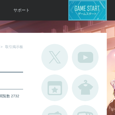
サポート
よくある質問
お問い合わせ
ロ
不具合対応状況
取引掲示板
利用規約
用
運営ポリシー
ド
閲覧数 2732