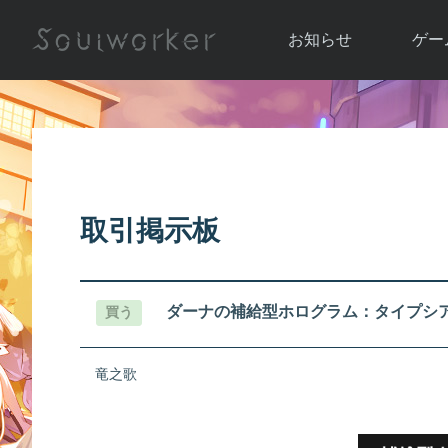
お知らせ
ゲー
お知らせ一覧
ソウル
ニュース
イベント
世界
アップデート
キャラ
取引掲示板
運営通信
メンテナンス
ム
アップ
ダーナの補給型ホログラム：タイプシア
買う
竜之歌