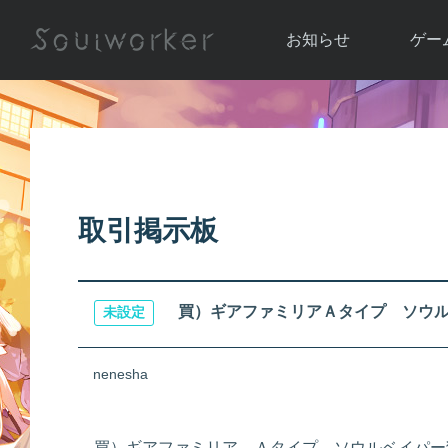
お知らせ
ゲー
お知らせ一覧
ソウル
ニュース
イベント
世界
アップデート
キャラ
取引掲示板
運営通信
メンテナンス
ム
アップ
買）ギアファミリアＡタイプ ソウ
未設定
nenesha
買）ギアファミリア Ａタイプ ソウルベイパー