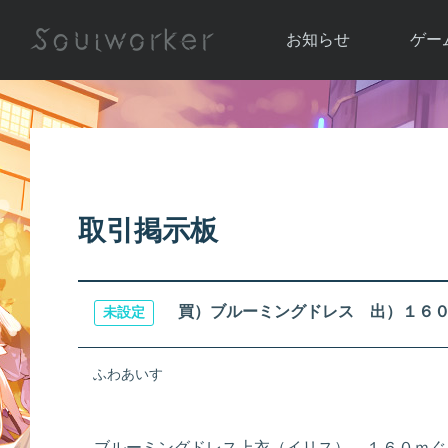
お知らせ
ゲー
お知らせ一覧
ソウル
ニュース
イベント
世界
アップデート
キャラ
取引掲示板
運営通信
メンテナンス
ム
アップ
買）ブルーミングドレス 出）１６
未設定
ふわあいす
ブルーミングドレス上衣（イリス） １６０ｍぐ