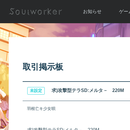
お知らせ
ゲー
お知らせ一覧
ソウル
ニュース
イベント
世界
アップデート
キャラ
取引掲示板
運営通信
メンテナンス
ム
アップ
求)攻擊型テラSD:メルタ－ 220M
未設定
羽根亡キ少女唄
求)攻擊型テラSD:メルタ－ 220M