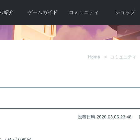
ム紹介
ゲームガイド
コミュニティ
ショップ
ワーカー
ガイド総合もく
自由掲示板
Y.Pの購入
とは
じ
取引掲示板
Y.P購入ガイド
観紹介
ゲームの始め方
画像掲示板
アイテムカタ
Home
コミュニティ
クター紹
初心者ガイド
壁紙・アイコン
グ
アイテムモール利
介
ルールとマナー
ファンサイトキ
方法
ービー
あんしんガイド
ット
クーポンコー
デート履
歴
投稿日時 2020.03.06 23:48
・´)ﾉﾖﾛｼｸ