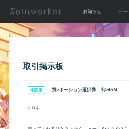
お知らせ
ゲー
お知らせ一覧
ソウル
ニュース
イベント
世界
アップデート
キャラ
取引掲示板
運営通信
メンテナンス
ム
アップ
買>ポーション選択券 出>45Ｍ
未設定
シロネ
売ってくれるひとあったら、メールやささやき( ｀・∀