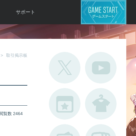
サポート
よくある質問
お問い合わせ
ロ
不具合対応状況
取引掲示板
利用規約
用
運営ポリシー
ド
閲覧数 2464