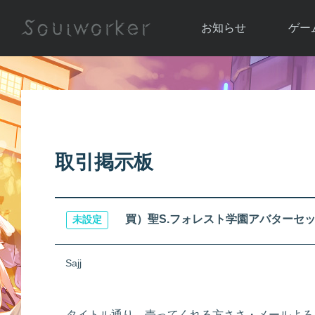
お知らせ
ゲー
お知らせ一覧
ソウル
ニュース
イベント
世界
アップデート
キャラ
取引掲示板
運営通信
メンテナンス
ム
アップ
買）聖S.フォレスト学園アバターセ
未設定
Sajj
タイトル通り、売ってくれる方ささ・メールよろ