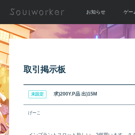
お知らせ
ゲー
お知らせ一覧
ソウル
ニュース
イベント
世界
アップデート
キャラ
取引掲示板
運営通信
メンテナンス
ム
アップ
求)200Y.P品 出)15M
未設定
げーこ
インプラントスロット欲しい、2個買います。さ