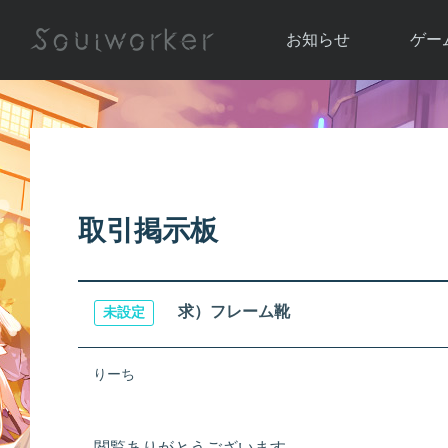
お知らせ
ゲー
お知らせ一覧
ソウル
ニュース
イベント
世界
アップデート
キャラ
取引掲示板
運営通信
メンテナンス
ム
アップ
求）フレーム靴
未設定
りーち
閲覧ありがとうございます