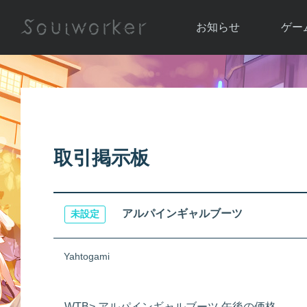
お知らせ
ゲー
お知らせ一覧
ソウル
ニュース
イベント
世界
アップデート
キャラ
取引掲示板
運営通信
メンテナンス
ム
アップ
アルパインギャルブーツ
未設定
Yahtogami
WTB> アルパインギャルブーツ 午後の価格