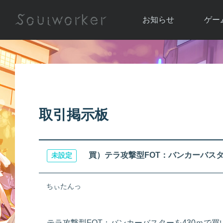
お知らせ
ゲー
お知らせ一覧
ソウル
ニュース
イベント
世界
アップデート
キャラ
取引掲示板
運営通信
メンテナンス
ム
アップ
買）テラ攻撃型FOT：バンカーバス
未設定
ちぃたんっ
テラ攻撃型FOT：バンカーバスターを430ｍで