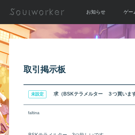
お知らせ
ゲー
お知らせ一覧
ソウル
ニュース
イベント
世界
アップデート
キャラ
取引掲示板
運営通信
メンテナンス
ム
アップ
求（BSKテラメルター ３つ買いま
未設定
faltina
BSKテラメルター 3つ欲しいです。