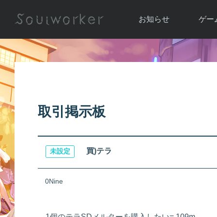
お知らせ
ゲー
お知らせ一覧
ソウル
ニュース
イベント
世界
アップデート
キャラ
取引掲示板
運営通信
メンテナンス
ム
アップ
買)テラ
未設定
0Nine
1個のテラSDメルターを購入したい= 109m