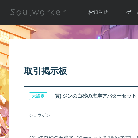
お知らせ
ゲー
お知らせ一覧
ソウル
ニュース
イベント
世界
アップデート
キャラ
取引掲示板
運営通信
メンテナンス
ム
アップ
買) ジンの白砂の海岸アバターセット
未設定
ショウゲン
ジンの白砂の海岸アバターセットを180mで買い