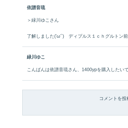
依譜音琉
＞緑川ゆこさん
了解しました('ω'`) ディプルス１ｃｈグルト
緑川ゆこ
こんばんは依譜音琉さん、1400ypを購入した
コメントを投