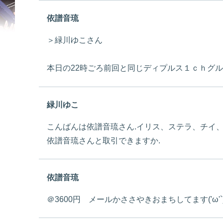
依譜音琉
＞緑川ゆこさん
本日の22時ごろ前回と同じディプルス１ｃｈグルト
緑川ゆこ
こんばんは依譜音琉さん.イリス、ステラ、チイ、
依譜音琉さんと取引できますか.
依譜音琉
＠3600円 メールかささやきおまちしてます('ω'`