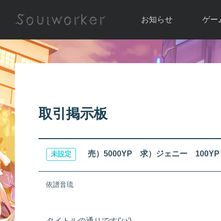
お知らせ
ゲー
お知らせ一覧
ソウル
ニュース
イベント
世界
アップデート
キャラ
取引掲示板
運営通信
メンテナンス
ム
アップ
売）5000YP 求）ジェニー 100Y
未設定
依譜音琉
タイトルの通りです('ω')