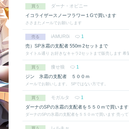
ダーナ・オピニー
買う
イコライザースノーフラワー１Gで買います
ささまたメールでお願いします
iAMUR0i
1
売る
売）SP氷霜の支配者 550m 2セットまで
タイトル通り お好きなキャラ2セットまで販売します 希望の
痩せ狼
1
買う
ジン 氷霜の支配者 ５００ｍ
メールでお願いします。 SPではない方です。
モガルタ
1
買う
ダーナのSPの氷霜の支配者を５５０ｍで買います
ダーナのSPの氷霜の支配者を５５０ｍで買います 売って
レルキャ
買う