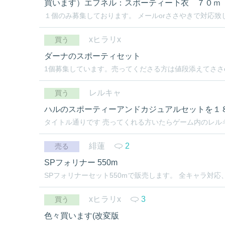
買います）エフネル：スポーティー下衣 ７０ｍ
１個のみ募集しております。 メールorささやきで対応致し
xヒラリx
買う
ダーナのスポーティセット
1個募集しています。売ってくださる方は値段添えてささ
レルキャ
買う
ハルのスポーティーアンドカジュアルセットを１
タイトル通りです 売ってくれる方いたらゲーム内のレルキャま
緋蓮
2
売る
SPフォリナー 550m
SPフォリナーセット550mで販売します。 全キャラ対応
xヒラリx
3
買う
色々買います(改変版