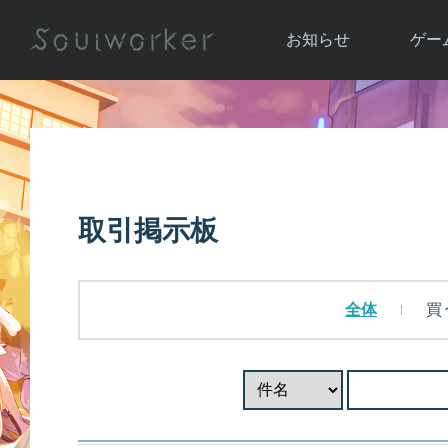
お知らせ
ゲー
お知らせ一覧
ソウル
ニュース
イベント
世界
アップデート
キャラ
取引掲示板
運営通信
メンテナンス
ム
アップ
全体
買