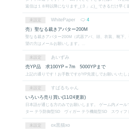
返信は１８時以降になります_(:3 」∠)_ できるだけ
WhitePaper
4
未設定
売）聖なる裁きアバター200M
聖なる裁きアバター200M（武器アバ、頭、衣装、靴下、
望の方はメールお願いします。...
あいずみ
未設定
売YP品 求100YP＝7m 5000YPまで
上記の通りです！お手数ですがYP先渡しでお願いいたし
すばるちゃん
未設定
いろいろ売り買い(11/24更新)
日本語が通じる方のみでお願いします。 ゲーム内メールで連
ター テラ防御型SD ヴィガー テラ機能型SD スウィフト 上
ox黒猫xo
未設定