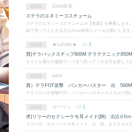
Zeno朱音
未設定
ステラのエネミーコスチューム
ステラのエネミーコスチュームの【衣装】を募集します。
談で売ってくださる方はZeno朱音にメールお願いします。.
★Lunatic★
1
未設定
買)テラバックステップ800M テラテクニック850
タイトル通りの価格で一つずつ売ってくれる方を探しておりま
ruinz
未設定
買）テラFOT攻撃 バンカーバスター 出 500M
テラブローチ攻撃FOT バンカーバスター５００ｍで買いま
カーリン
1
未設定
求)リリーのセクシーケモ耳メイド(胴) 出)1０0ｍ
リリーの「セクシーケモ耳メイド」の「胴」を１００mで売