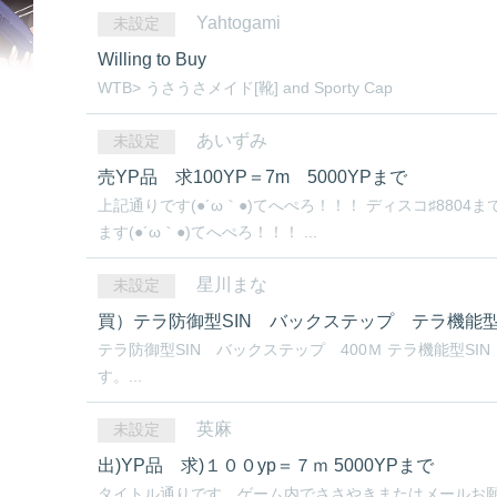
Yahtogami
未設定
Willing to Buy
WTB> うさうさメイド[靴] and Sporty Cap
あいずみ
未設定
売YP品 求100YP＝7m 5000YPまで
上記通りです(●´ω｀●)てへぺろ！！！ ディスコ♯880
ます(●´ω｀●)てへぺろ！！！ ...
星川まな
未設定
買）テラ防御型SIN バックステップ テラ機能型
テラ防御型SIN バックステップ 400Ｍ テラ機能型S
す。...
英麻
未設定
出)YP品 求)１００yp＝７ｍ 5000YPまで
タイトル通りです、ゲーム内でささ