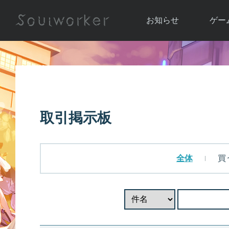
お知らせ
ゲー
お知らせ一覧
ソウル
ニュース
イベント
世界
アップデート
キャラ
取引掲示板
運営通信
メンテナンス
ム
アップ
全体
買