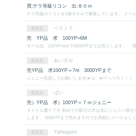
買:テラ等級リコン 出:８０ｍ
テラ等級のリコンを1個８０ｍで募集しています。 メール
ベストラ
未設定
売 YP品 求 100YP=6M
モール品 100YP=6mで3000YPまでお売りします
あいずみ
未設定
売YP品 求100YP＝7m 3000YPまで
ジェニー先渡しでお願いします(●´ω｀●)てへぺろ！！！
ばい
未設定
売）YP品 求）100YP＝７ｍジェニー
タイトル通りです 初めての取引の方は先にジェニ―渡せ
します。 5000YPまで売れますのでお気軽にメールもしく
Yahtogami
未設定