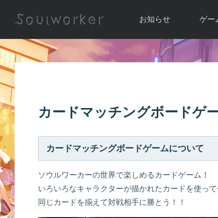
お知らせ
ゲー
お知らせ一覧
ソウル
ニュース
イベント
世界
アップデート
キャラ
カードマッチングボードゲ
運営通信
メンテナンス
ム
アップ
カードマッチングボードゲームについて
ソウルワーカーの世界で楽しめるカードゲーム！
いろいろなキャラクターが描かれたカードを使って
同じカードを揃えて対戦相手に勝とう！！