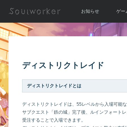
お知らせ
ゲー
お知らせ一覧
ソウル
ニュース
イベント
世界
アップデート
キャラ
ディストリクトレイド
運営通信
メンテナンス
ム
アップ
ディストリクトレイドとは
ディストリクトレイドは、55レベルから入場可能な
サブクエスト「鉄の城」完了後、ルインフォートレ
受注することで入場できます。