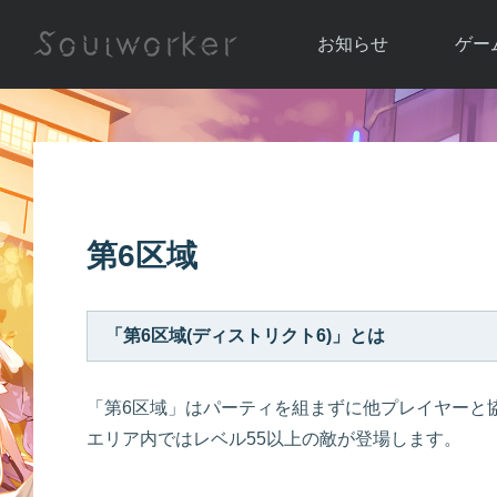
お知らせ
ゲー
お知らせ一覧
ソウル
ニュース
イベント
世界
アップデート
キャラ
第6区域
運営通信
メンテナンス
ム
アップ
「第6区域(ディストリクト6)」とは
「第6区域」はパーティを組まずに他プレイヤーと
エリア内ではレベル55以上の敵が登場します。