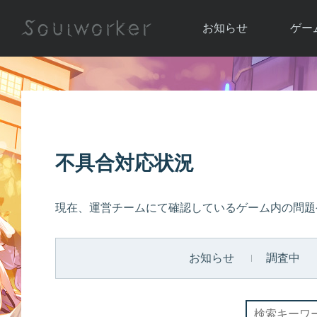
お知らせ
ゲー
お知らせ一覧
ソウル
ニュース
イベント
世界
アップデート
キャラ
不具合対応状況
運営通信
メンテナンス
ム
アップ
現在、運営チームにて確認しているゲーム内の問題
お知らせ
調査中