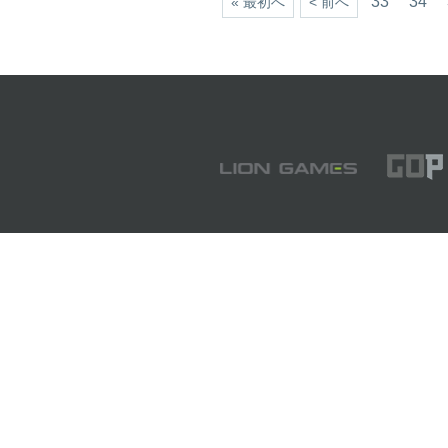
33
34
« 最初へ
< 前へ