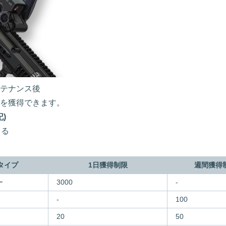
テナンス後
を獲得できます。
記)
きる
タイプ
1日獲得制限
週間獲得
ー
3000
-
-
100
20
50