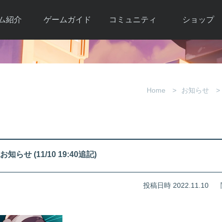
ム紹介
ゲームガイド
コミュニティ
ショップ
ワーカー
ガイド総合もく
自由掲示板
Y.Pの購入
とは
じ
取引掲示板
Y.P購入ガイド
観紹介
ゲームの始め方
画像掲示板
アイテムカタ
Home
お知らせ
クター紹
初心者ガイド
壁紙・アイコン
グ
アイテムモール利
介
ルールとマナー
ファンサイトキ
方法
ービー
あんしんガイド
ット
クーポンコー
デート履
知らせ (11/10 19:40追記)
歴
投稿日時 2022.11.10