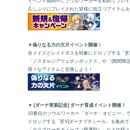
イベント期間中にソウルワーカーを初めてプレイ
久しぶりにプレイされた皆様に役立つアイテムを
▼偽りなる力の欠片イベント開催！
全メイズとレイドボスを対象にドロップする「[E
「ノスタルジアウェポンボックス」や「[期間限
様々なアイテムと交換しよう！
▼ [ダーナ実装記念] ダーナ育成イベント開催！
10番目のソウルワーカー「ダーナ・オピニー」
ドロップする「[EV]ダーナプチシール」を集め
「テラブローチキューブ（帰属型）」などの様々