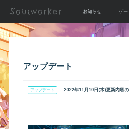
お知らせ
ゲー
お知らせ一覧
ソウル
ニュース
イベント
世界
アップデート
キャラ
アップデート
運営通信
メンテナンス
ム
アップ
2022年11月10日(木)更新内容のお
アップデート