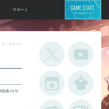
サポート
よくある質問
お問い合わせ
ロ
不具合対応状況
アップデート
利用規約
用
運営ポリシー
ド
閲覧数 6176