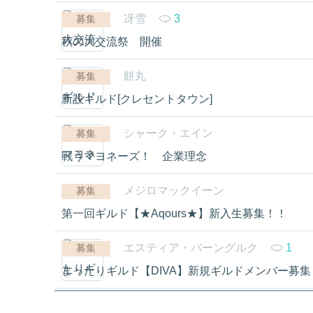
冴雪
3
募集
秋の大交流祭 開催
餅丸
募集
新設ギルド[クレセントタウン]
シャーク・エイン
募集
戦うマヨネーズ！ 企業理念
メジロマックイーン
募集
第一回ギルド【★Aqours★】新入生募集！！
エスティア・バーングルク
1
募集
まったりギルド【DIVA】新規ギルドメンバー募集