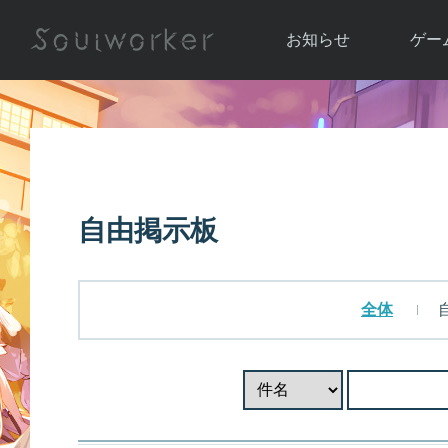
お知らせ
ゲー
お知らせ一覧
ソウル
ニュース
イベント
世界
アップデート
キャラ
自由掲示板
運営通信
メンテナンス
ム
アップ
全体