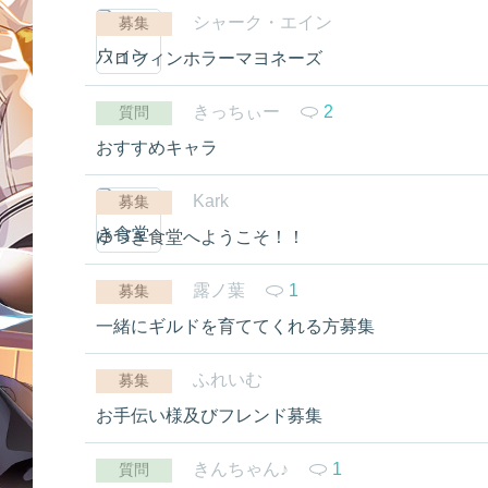
シャーク・エイン
募集
ハロウィンホラーマヨネーズ
きっちぃー
2
質問
おすすめキャラ
Kark
募集
ゆづき食堂へようこそ！！
露ノ葉
1
募集
一緒にギルドを育ててくれる方募集
ふれいむ
募集
お手伝い様及びフレンド募集
きんちゃん♪
1
質問