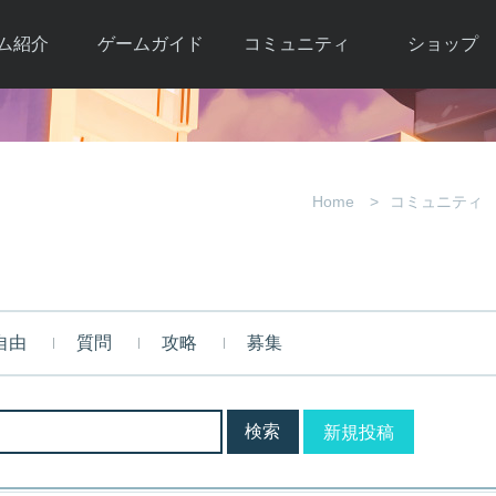
ム紹介
ゲームガイド
コミュニティ
ショップ
ワーカー
ガイド総合もく
自由掲示板
Y.Pの購入
とは
じ
取引掲示板
Y.P購入ガイド
観紹介
ゲームの始め方
画像掲示板
アイテムカタ
Home
コミュニティ
クター紹
初心者ガイド
壁紙・アイコン
グ
アイテムモール利
介
ルールとマナー
ファンサイトキ
方法
ービー
あんしんガイド
ット
クーポンコー
デート履
自由
質問
攻略
募集
歴
新規投稿