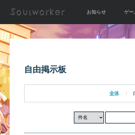
お知らせ
ゲー
お知らせ一覧
ソウル
ニュース
イベント
世界
アップデート
キャラ
自由掲示板
運営通信
メンテナンス
ム
アップ
全体