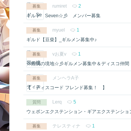
rumiret
2
募集
ギルド Seven☆彡 メンバー募集
myuel
1
募集
ギルド【豆柴】_ギルメン募集中♪
vお夏v
1
募集
☆無我の境地☆彡ギルメン募集中＆ディスコ仲間
メンヘラA子
募集
【 ディスコード フレンド募集！ 】
Lerq
5
質問
ウェポンエクステンション・ギアエクステンショ
テレスティナ
1
募集