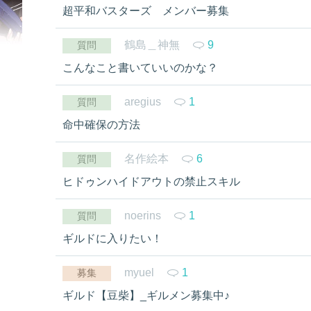
超平和バスターズ メンバー募集
鶴島＿神無
9
質問
こんなこと書いていいのかな？
aregius
1
質問
命中確保の方法
名作絵本
6
質問
ヒドゥンハイドアウトの禁止スキル
noerins
1
質問
ギルドに入りたい！
myuel
1
募集
ギルド【豆柴】_ギルメン募集中♪