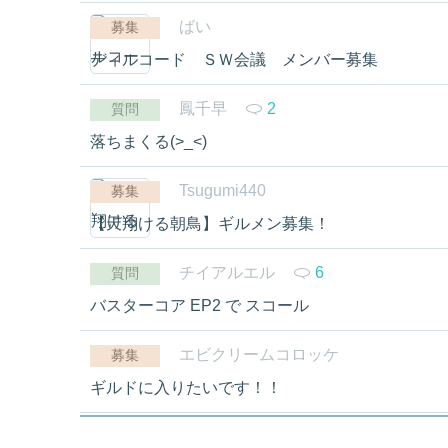
ばい
募集
ディルコード ＳＷ会議 メンバー募集
鳳千早
2
質問
落ちまくる(>_<)
Tsugumi440
募集
【天翔ける朝鳥】ギルメン募集！
チイアルエル
6
質問
バスターコア EP2 で スコール
エビクリームコロッケ
募集
ギルドに入りたいです！！