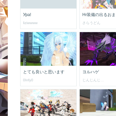
Ура!
Hr装備の出るお
liziwwww
さらうどん
とても良いと思います
ヨルハゲ
0Infy0
じんじんじんじん