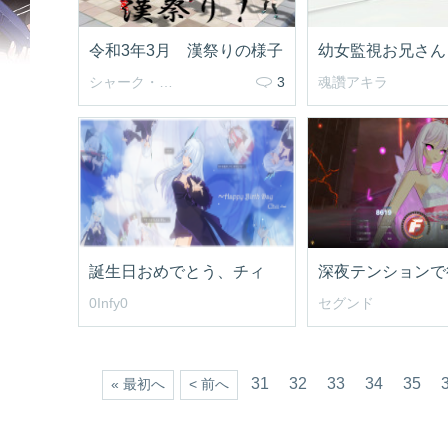
令和3年3月 漢祭りの様子
幼女監視お兄さん
シャーク・エイン
3
魂讚アキラ
誕生日おめでとう、チィ
0Infy0
セグンド
31
32
33
34
35
« 最初へ
< 前へ