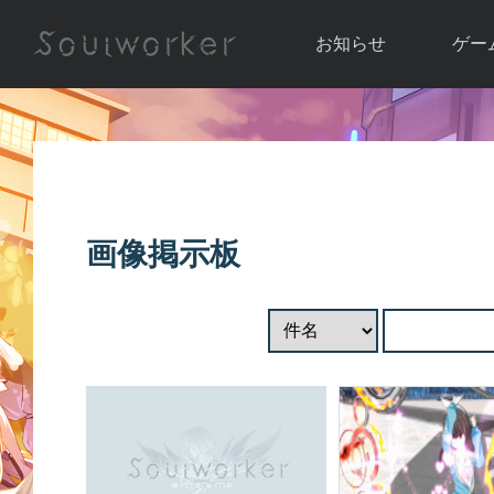
お知らせ
ゲー
お知らせ一覧
ソウル
ニュース
イベント
世界
アップデート
キャラ
画像掲示板
運営通信
メンテナンス
ム
アップ