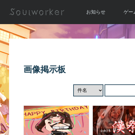
お知らせ
ゲー
お知らせ一覧
ソウル
ニュース
イベント
世界
アップデート
キャラ
画像掲示板
運営通信
メンテナンス
ム
アップ