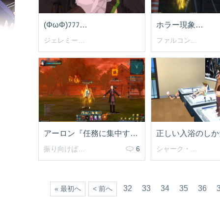
(ΦωΦ)ﾌﾌﾌ…
ホラー現象…
ジェレミート君
ファルコン・ランチ
アーロン『任務に集中するように！』
正しい入浴のしか
振り向けばさとまき
6
シャーク・エイン
32
33
34
35
36
« 最初へ
< 前へ