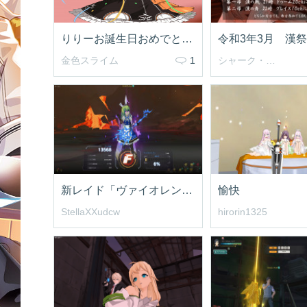
りりーお誕生日おめでとう!!
令和3年3月 漢
金色スライム
1
シャーク・エイン
新レイド「ヴァイオレント・サン」初回クリア
愉快
StellaXXudcw
hirorin1325