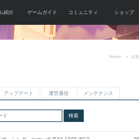
ム紹介
ゲームガイド
コミュニティ
ショップ
ワーカー
ガイド総合もく
自由掲示板
Y.Pの購入
とは
じ
取引掲示板
Y.P購入ガイド
観紹介
ゲームの始め方
画像掲示板
アイテムカタ
Home
お
クター紹
初心者ガイド
壁紙・アイコン
グ
アイテムモール利
介
ルールとマナー
ファンサイトキ
方法
ービー
あんしんガイド
ット
クーポンコー
デート履
アップデート
運営通信
メンテナンス
歴