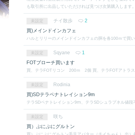
も取引所に出品していただければ見つけ次第購入します。 値
チイ散歩
2
未設定
買)メインドインカフェ
ハルとリリーのメインドインカフェの胴を各100ｍで買い
Sqyane
1
未設定
FOTブローチ買います
買、テラFOTリコン 200ｍ 2個 買、テラFOTアトラ
Rodinia
未設定
買)SDテラペナトレイション9m
テラSDペナトレイション9ⅿ、テラSDシュラプネル値段不
咲ち
未設定
買）ぷにぷにグルトン
買）ぷにぷにグルトン手足アバター（チイちゃん） 出）各