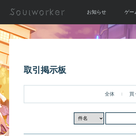
お知らせ
ゲー
お知らせ一覧
ソウル
ニュース
イベント
世界
アップデート
キャラ
取引掲示板
運営通信
メンテナンス
ム
アップ
全体
買