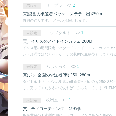
リーブラ
2
未設定
買)楽園の求道者パッケ ステラ 出)250m
首題の通りです。 メールお願いします。
エッグタルト
1
未設定
買）イリスのメイドインカフェ 200M
イリス用の期間限定アバター「メイド・イン・カフェアバ
ント形式ではなくパッケージの状態で直接取引してくれると
ふぃりっく
1
未設定
買)ジン:楽園の求道者(羽) 250~280m
タイトル通り、ジンの楽園の求道者の羽のみを250~280m
し、売ってくださるのであれば「ふぃりっく」までHEMS
牧瀬空
1
未設定
買）モノコーティング ＠95個
現在黄金の玉座製作用にモノコーティングをかき集めてい