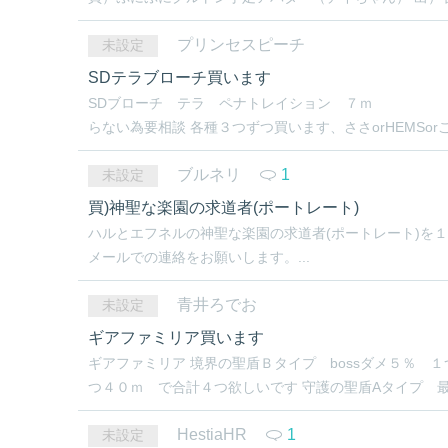
プリンセスピーチ
未設定
SDテラブローチ買います
SDブローチ テラ ペナトレイショ
らない為要相談 各種３つずつ買います、ささorHEMSor
ブルネリ
1
未設定
買)神聖な楽園の求道者(ポートレート)
ハルとエフネルの神聖な楽園の求道者(ポートレート)を
メールでの連絡をお願いします。...
青井ろでお
未設定
ギアファミリア買います
ギアファミリア 境界の聖盾Ｂタイプ bossダメ５％
つ４０ｍ で合計４つ欲しいです 守護の聖盾Aタイプ 
HestiaHR
1
未設定