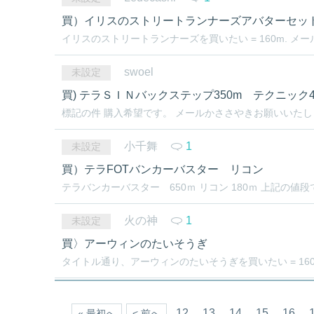
買）イリスのストリートランナーズアバターセッ
イリスのストリートランナーズを買いたい = 160m. メ
swoel
未設定
買) テラＳＩＮバックステップ350m テクニック4
標記の件 購入希望です。 メールかささやきお願いいたします
小千舞
1
未設定
買）テラFOTバンカーバスター リコン
テラバンカーバスター 650ｍ リコン 180ｍ 上記の値
火の神
1
未設定
買〉アーウィンのたいそうぎ
タイトル通り、アーウィンのたいそうぎを買いたい = 160m
12
13
14
15
16
« 最初へ
< 前へ