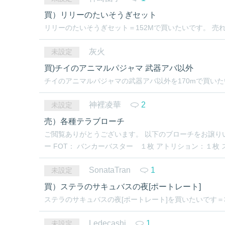
買）リリーのたいそうぎセット
リリーのたいそうぎセット＝152Mで買いたいです。 売れる
灰火
未設定
買)チイのアニマルパジャマ 武器アバ以外
チイのアニマルパジャマの武器アバ以外を170mで買いた
神裡凌華
2
未設定
売）各種テラブローチ
ご閲覧ありがとうございます。 以下のブローチをお譲り
ー FOT： バンカーバスター １枚 アトリション：１枚 
SonataTran
1
未設定
買）ステラのサキュバスの夜[ポートレート]
ステラのサキュバスの夜[ポートレート]を買いたいです＝38
Ledecashi
1
未設定