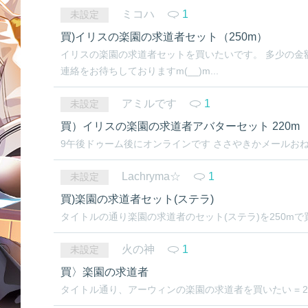
ミコハ
1
未設定
買)イリスの楽園の求道者セット（250m）
イリスの楽園の求道者セットを買いたいです。 多少の金
連絡をお待ちしておりますm(__)m...
アミルです
1
未設定
買）イリスの楽園の求道者アバターセット 220m
9午後ドゥーム後にオンラインです ささやきかメールお
Lachryma☆
1
未設定
買)楽園の求道者セット(ステラ)
タイトルの通り楽園の求道者のセット(ステラ)を250mで
火の神
1
未設定
買〉楽園の求道者
タイトル通り、アーウィンの楽園の求道者を買いたい = 21