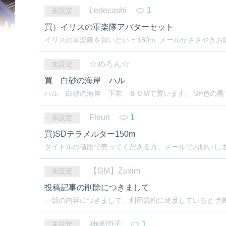
Ledecashi
1
未設定
買）イリスの軍楽隊アバターセット
イリスの軍楽隊を買いたい = 180m. メールかささやきお
☆めろん☆
未設定
買 白砂の海岸 ハル
ハル 白砂の海岸 下衣 ８０Mで買います。 SP色の黒
Fleuri
1
未設定
買)SDテラメルター150m
タイトルの値段で売ってくださる方、メールでお願いし
【GM】Zuxim
未設定
投稿記事の削除につきまして
一部の内容につきまして、利用規約に違反していると 判断
神崎団子
1
未設定