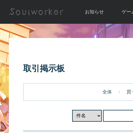
お知らせ
ゲー
お知らせ一覧
ソウル
ニュース
イベント
世界
アップデート
キャラ
取引掲示板
運営通信
メンテナンス
ム
アップ
全体
買