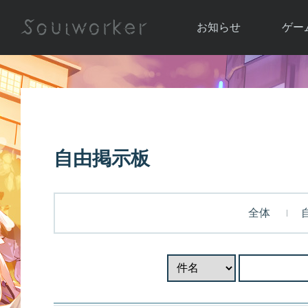
お知らせ
ゲー
お知らせ一覧
ソウル
ニュース
イベント
世界
アップデート
キャラ
自由掲示板
運営通信
メンテナンス
ム
アップ
全体