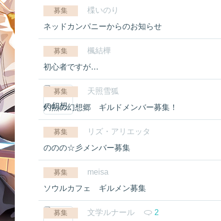
楪いのり
募集
ネッドカンパニーからのお知らせ
楓結樺
募集
初心者ですが…
天照雪狐
募集
灼熱の幻想郷 ギルドメンバー募集！
リズ・アリエッタ
募集
ののの☆彡メンバー募集
meisa
募集
ソウルカフェ ギルメン募集
文学ルナール
2
募集