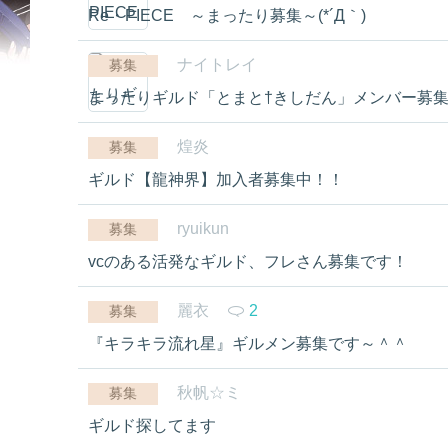
Re・PIECE ～まったり募集～(*´Д｀)
ナイトレイ
募集
まったりギルド「とまと†きしだん」メンバー募集
煌炎
募集
ギルド【龍神界】加入者募集中！！
ryuikun
募集
vcのある活発なギルド、フレさん募集です！
麗衣
2
募集
『キラキラ流れ星』ギルメン募集です～＾＾
秋帆☆ミ
募集
ギルド探してます