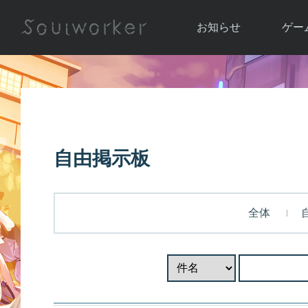
お知らせ
ゲー
お知らせ一覧
ソウル
ニュース
イベント
世界
アップデート
キャラ
自由掲示板
運営通信
メンテナンス
ム
アップ
全体