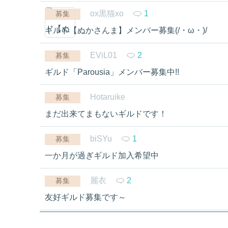
ox黒猫xo
1
募集
ギルド【ぬかさんま】メンバー募集(/・ω・)/
EViL01
2
募集
ギルド「Parousia」メンバー募集中!!
Hotaruike
募集
まだ出来てまもないギルドです！
biSYu
1
募集
一か月が過ぎギルド加入希望中
麗衣
2
募集
友好ギルド募集です～