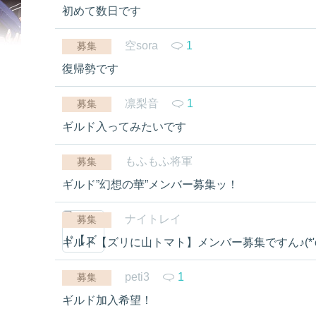
初めて数日です
空sora
1
募集
復帰勢です
凛梨音
1
募集
ギルド入ってみたいです
もふもふ将軍
募集
ギルド”幻想の華”メンバー募集ッ！
ナイトレイ
募集
ギルド【ズリに山トマト】メンバー募集ですん♪(*'ω'
peti3
1
募集
ギルド加入希望！