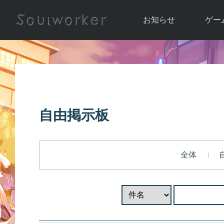
お知らせ
ゲー
お知らせ一覧
ソウル
ニュース
イベント
世界
アップデート
キャラ
自由掲示板
運営通信
メンテナンス
ム
アップ
全体